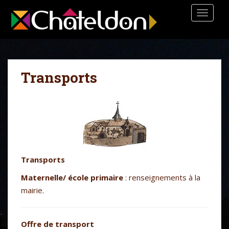
S
TOGGLE
k
i
p
t
o
Transports
m
a
i
n
c
o
n
t
Transports
e
Maternelle/ école primaire
: renseignements à la
n
mairie.
t
Offre de transport