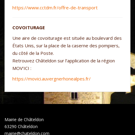
https://www.cctdm.fr/offre-de-transport
COVOITURAGE
Une aire de covoiturage est située au boulevard des
États Unis, sur la place de la caserne des pompiers,
du côté de la Poste.
Retrouvez Châteldon sur l’application de la région
MOV’ICI :
https://movici.auvergnerhonealpes.fr/
Mairie de Châteldon
63290 Châteldon
mairie@chateldon.com