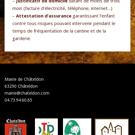
–
Justificatif de domicile
datant de moins de trois
mois (facture d’électricité, téléphone, internet…)
–
Attestation d’assurance
garantissant l’enfant
contre tous risques pouvant intervenir pendant le
temps de fréquentation de la cantine et de la
garderie.
Mairie de Châteldon
63290 Châteldon
mairie@chateldon.com
04.73.94.60.65