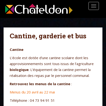
S
TOGGLE
k
i
p
t
o
Cantine, garderie et bus
m
a
i
Cantine
n
c
L’école est dotée d’une cantine scolaire dont les
o
approvisionnements sont tous issus de l’agriculture
n
biologique
. L’équipement de la cantine permet la
t
réalisation des repas par le personnel communal.
e
Retrouvez les menus de la cantine
:
n
t
Menus du 20 avril au 22 mai
Téléphone : 04 73 94 91 51