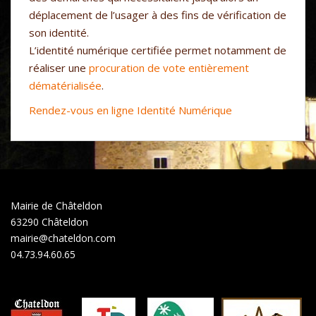
déplacement de l’usager à des fins de vérification de
son identité.
L’identité numérique certifiée permet notamment de
réaliser une
procuration de vote entièrement
dématérialisée
.
Rendez-vous en ligne Identité Numérique
Mairie de Châteldon
63290 Châteldon
mairie@chateldon.com
04.73.94.60.65