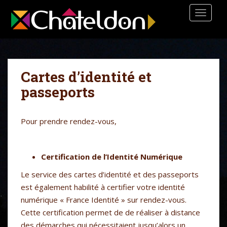
S
TOGGLE
k
i
p
t
o
Cartes d’identité et
m
a
passeports
i
n
Pour prendre rendez-vous,
c
o
n
Certification de l’Identité Numérique
t
e
Le service des cartes d’identité et des passeports
n
est également habilité à certifier votre identité
t
numérique « France Identité » sur rendez-vous.
Cette certification permet de de réaliser à distance
des démarches qui nécessitaient jusqu’alors un