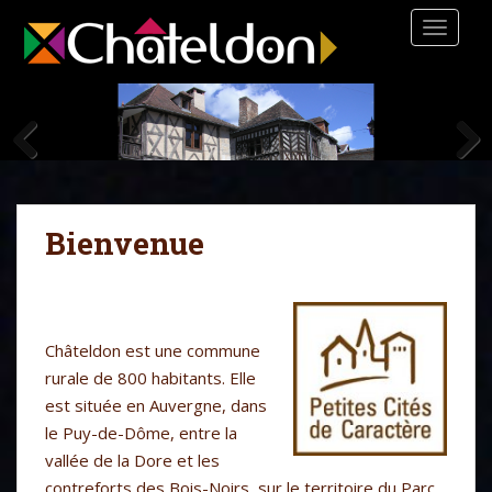
S
TOGGLE
k
i
p
t
o
m
a
i
Bienvenue
n
c
o
n
t
Châteldon est une commune
e
rurale de 800 habitants. Elle
n
est située en Auvergne, dans
t
le Puy-de-Dôme, entre la
vallée de la Dore et les
contreforts des Bois-Noirs, sur le territoire du Parc