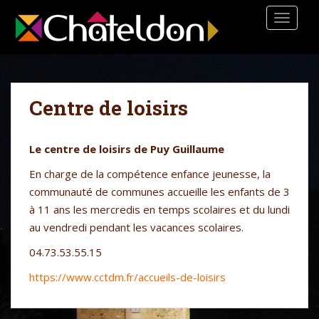
S
TOGGLE
k
i
p
t
o
Centre de loisirs
m
a
i
Le centre de loisirs de Puy Guillaume
n
c
En charge de la compétence enfance jeunesse, la
o
communauté de communes accueille les enfants de 3
n
à 11 ans les mercredis en temps scolaires et du lundi
t
au vendredi pendant les vacances scolaires.
e
04.73.53.55.15
n
t
https://www.cctdm.fr/accueils-de-loisirs